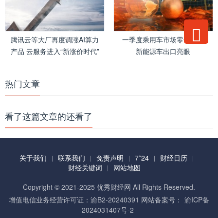
腾讯云等大厂再度调涨AI算力
一季度乘用车市场零售下滑
产品 云服务进入“新涨价时代”
新能源车出口亮眼
热门文章
看了这篇文章的还看了
关于我们
联系我们
免责声明
7*24
财经日历
财经关键词
网站地图
Copyright © 2021-2025 优秀财经网 All Rights Reserved.
增值电信业务经营许可证：渝B2-20240391 网站备案号：
渝ICP备
2024031407号-2