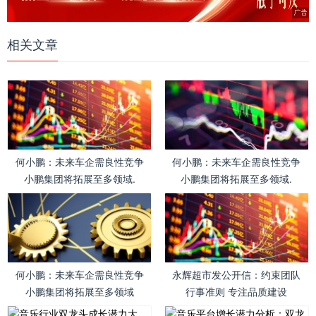
相关文章
何小鹏：未来车企需良性竞争
何小鹏：未来车企需良性竞争
小鹏集团将拓展至多领域.
小鹏集团将拓展至多领域.
何小鹏：未来车企需良性竞争
永辉超市发公开信：约束团队
小鹏集团将拓展至多领域
行事准则 专注品质建设