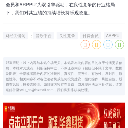
会员和ARPPU”为双引擎驱动，在良性竞争的行业格局
下，我们对其业绩的持续增长持乐观态度。
财经关键词
：
音乐平台
良性竞争
付费会员
ARPPU
郑重声明：以上内容与本站立场无关。本站发布此内容的目的在于传播更多信
息，本站对其观点、判断保持中立，不保证该内容（包括但不限于文字、数据
及图表）全部或者部分内容的准确性、真实性、完整性、有效性、及时性、原
创性等。相关内容不对各位读者构成任何投资建议，据此操作，风险自担。股
市有风险，投资需谨慎。如对该内容存在异议，或发现违法及不良信息，请发
送邮件至yxiu_cn@foxmail.com，我们将安排核实处理。